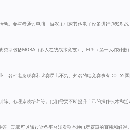
活动。参与者通过电脑、游戏主机或其他电子设备进行游戏对战
类型包括MOBA（多人在线战术竞技）、FPS（第一人称射
，各种电竞联赛和比赛层出不穷。知名的电竞赛事有DOTA2国际
训练、心理素质培养等。他们需要不断提升自己的操作技术和游
、斗鱼直播等，玩家可以通过这些平台观看到各种电竞赛事的直播和解说