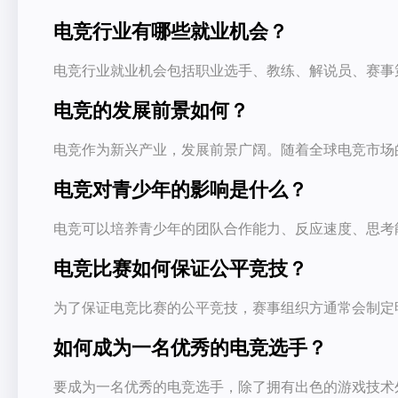
电竞行业有哪些就业机会？
电竞行业就业机会包括职业选手、教练、解说员、赛事
电竞的发展前景如何？
电竞作为新兴产业，发展前景广阔。随着全球电竞市场
电竞对青少年的影响是什么？
电竞可以培养青少年的团队合作能力、反应速度、思考
电竞比赛如何保证公平竞技？
为了保证电竞比赛的公平竞技，赛事组织方通常会制定
如何成为一名优秀的电竞选手？
要成为一名优秀的电竞选手，除了拥有出色的游戏技术