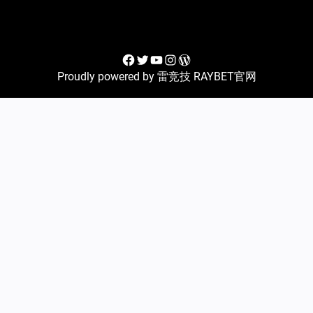
Facebook
Twitter
YouTube
Instagram
WordPress
Proudly powered by 雷竞技 RAYBET官网