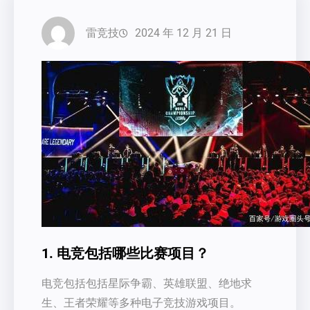
雷竞技
2024 年 12 月 21 日
1. 电竞包括哪些比赛项目？
电竞包括包括星际争霸、英雄联盟、绝地求
生、王者荣耀等多种电子竞技游戏项目。