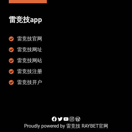
雷竞技app
雷竞技官网
雷竞技网址
雷竞技网站
雷竞技注册
雷竞技开户
Facebook
Twitter
YouTube
Instagram
WordPress
Proudly powered by 雷竞技 RAYBET官网