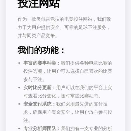
投注网站
作为一款类似雷竞技的电竞投注网站，我们致
力于为用户提供安全、可靠的足球下注服务，
并与同类产品竞争。
我们的功能：
丰富的赛事种类：
我们提供各种电竞比赛的
投注选项，让用户可以选择自己喜欢的比赛
参与下注。
实时比分更新：
用户可以在我们的平台上实
时查看比分变化，随时掌握比赛动态。
安全支付系统：
我们采用最先进的支付技
术，确保用户资金安全，让用户放心参与投
注。
专业分析师团队：
我们拥有一支专业的分析