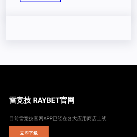
雷竞技 RAYBET官网
目前雷竞技官网APP已经在各大应用商店上线
立即下载