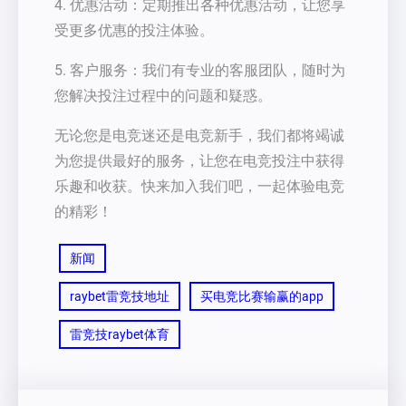
4. 优惠活动：定期推出各种优惠活动，让您享
受更多优惠的投注体验。
5. 客户服务：我们有专业的客服团队，随时为
您解决投注过程中的问题和疑惑。
无论您是电竞迷还是电竞新手，我们都将竭诚
为您提供最好的服务，让您在电竞投注中获得
乐趣和收获。快来加入我们吧，一起体验电竞
的精彩！
新闻
raybet雷竞技地址
买电竞比赛输赢的app
雷竞技raybet体育