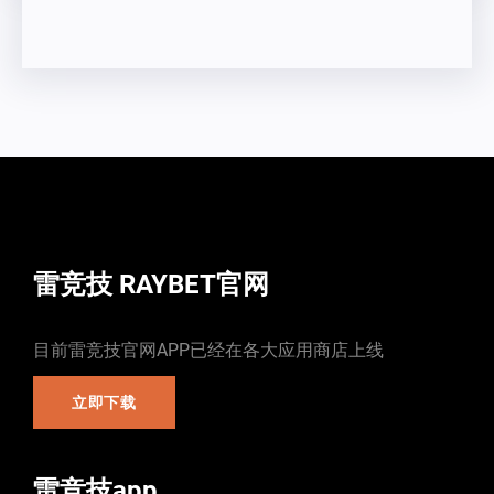
雷竞技 RAYBET官网
目前雷竞技官网APP已经在各大应用商店上线
立即下载
雷竞技app