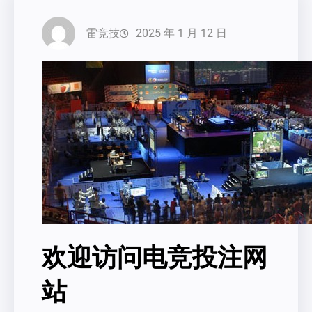
雷竞技
2025 年 1 月 12 日
欢迎访问电竞投注网
站