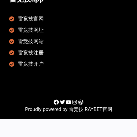
雷竞技官网
雷竞技网址
雷竞技网站
雷竞技注册
雷竞技开户
Facebook
Twitter
YouTube
Instagram
WordPress
Proudly powered by 雷竞技 RAYBET官网