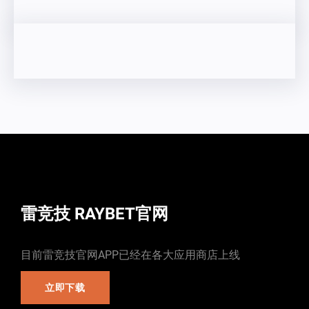
雷竞技 RAYBET官网
目前雷竞技官网APP已经在各大应用商店上线
立即下载