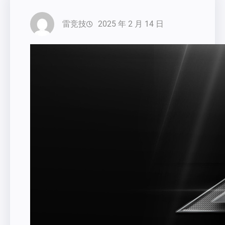
雷竞技
2025 年 2 月 14 日