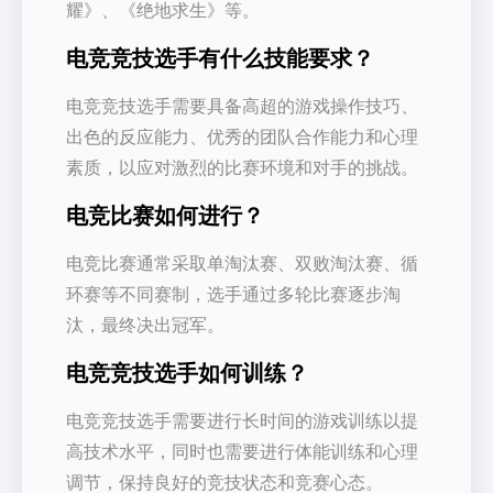
耀》、《绝地求生》等。
电竞竞技选手有什么技能要求？
电竞竞技选手需要具备高超的游戏操作技巧、
出色的反应能力、优秀的团队合作能力和心理
素质，以应对激烈的比赛环境和对手的挑战。
电竞比赛如何进行？
电竞比赛通常采取单淘汰赛、双败淘汰赛、循
环赛等不同赛制，选手通过多轮比赛逐步淘
汰，最终决出冠军。
电竞竞技选手如何训练？
电竞竞技选手需要进行长时间的游戏训练以提
高技术水平，同时也需要进行体能训练和心理
调节，保持良好的竞技状态和竞赛心态。