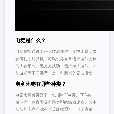
电竞是什么？
电竞是指通过电子竞技游戏进行竞技比赛，参
赛者利用计算机、游戏机等设备进行游戏竞技
的比赛形式。电竞竞技项目包括单人游戏、团
队游戏等不同类型，是一种新兴的竞技活动。
电竞比赛有哪些种类？
电竞比赛种类繁多，包括MOBA类、FPS类、
格斗类、体育类等不同类型的游戏比赛。其中
知名的电竞游戏有《英雄联盟》、《王者荣