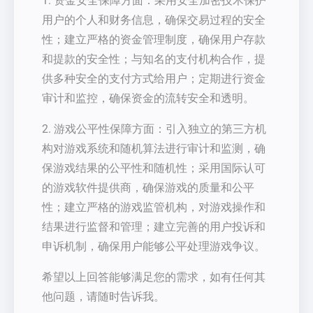
1. 资金安全保障方面：采用安全加密技术保护
用户的个人和财务信息，确保交易过程的安全
性；建立严格的资金管理制度，确保用户存款
和提款的安全性；与知名的支付机构合作，提
供多种安全的支付方式给用户；定期进行资金
审计和监控，确保资金的流转安全和透明。
2. 游戏公平性保障方面：引入独立的第三方机
构对游戏系统和随机算法进行审计和监测，确
保游戏结果的公平性和随机性；采用国际认可
的游戏软件提供商，确保游戏的质量和公平
性；建立严格的游戏监管机构，对游戏操作和
结果进行监督和管理；建立完善的用户投诉和
申诉机制，确保用户能够公平处理游戏争议。
希望以上回答能够满足您的需求，如有任何其
他问题，请随时告诉我。