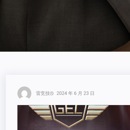
雷竞技
2024 年 6 月 23 日