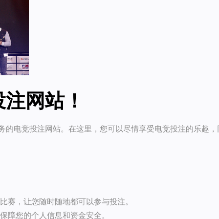
投注网站！
务的电竞投注网站。在这里，您可以尽情享受电竞投注的乐趣，
比赛，让您随时随地都可以参与投注。
保障您的个人信息和资金安全。