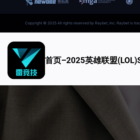
跳
至
内
首页–2025英雄联盟(LO
容