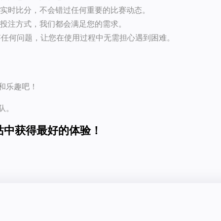
实时比分，不会错过任何重要的比赛动态。
投注方式，我们都会满足您的需求。
答任何问题，让您在使用过程中无需担心遇到困难。
和乐趣吧！
队。
站中获得最好的体验！