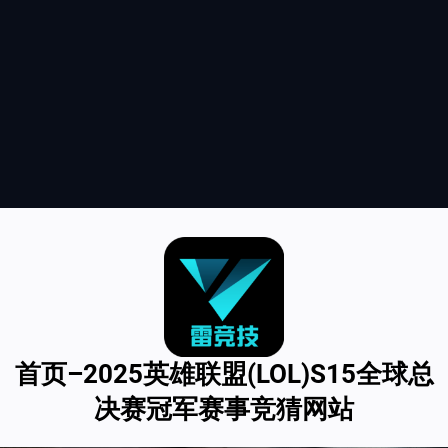
首页–2025英雄联盟(LOL)S15全球总
决赛冠军赛事竞猜网站