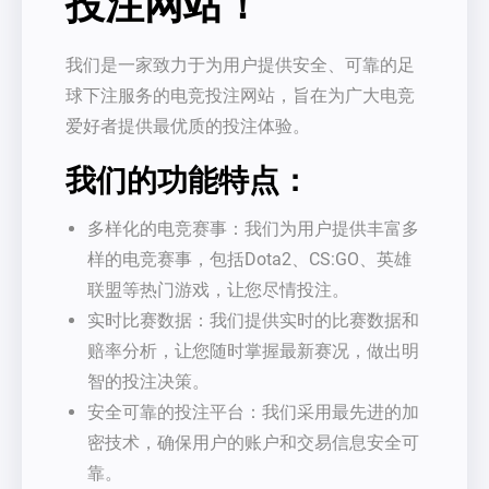
投注网站！
我们是一家致力于为用户提供安全、可靠的足
球下注服务的电竞投注网站，旨在为广大电竞
爱好者提供最优质的投注体验。
我们的功能特点：
多样化的电竞赛事：我们为用户提供丰富多
样的电竞赛事，包括Dota2、CS:GO、英雄
联盟等热门游戏，让您尽情投注。
实时比赛数据：我们提供实时的比赛数据和
赔率分析，让您随时掌握最新赛况，做出明
智的投注决策。
安全可靠的投注平台：我们采用最先进的加
密技术，确保用户的账户和交易信息安全可
靠。