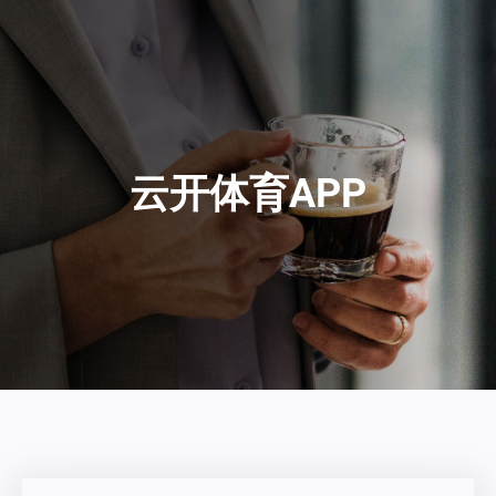
云开体育APP