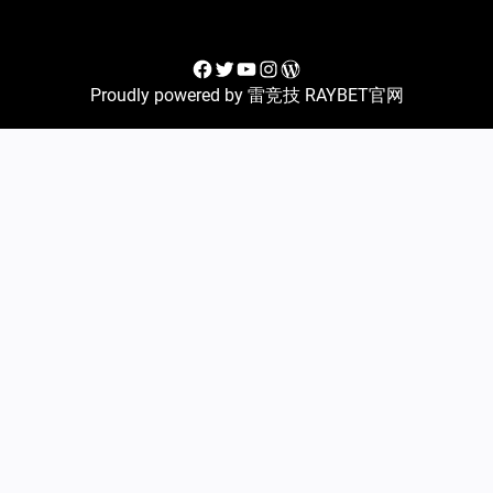
Facebook
Twitter
YouTube
Instagram
WordPress
Proudly powered by 雷竞技 RAYBET官网