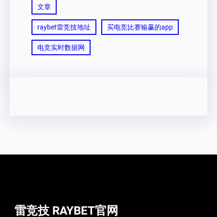
文章
raybet雷竞技地址
买电竞比赛输赢的app
电竞实时数据网
雷竞技 RAYBET官网