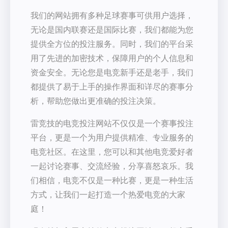
我们的网站拥有多种足球赛事可供用户选择，
无论是国内联赛还是国际比赛，我们都能为您
提供全方位的投注服务。同时，我们的平台采
用了先进的加密技术，保障用户的个人信息和
资金安全。无论您是电竞新手还是老手，我们
都提供了易于上手的操作界面和详尽的赛事分
析，帮助您做出更准确的投注决策。
雷竞技的电竞投注网站不仅仅是一个赛事投注
平台，更是一个为用户提供精准、专业服务的
电竞社区。在这里，您可以和其他电竞爱好者
一起讨论赛事、交流经验，分享喜怒哀乐。我
们相信，电竞不仅是一种比赛，更是一种生活
方式，让我们一起打造一个热爱电竞的大家
庭！