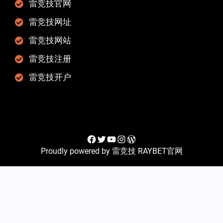
雷竞技官网
雷竞技网址
雷竞技网站
雷竞技注册
雷竞技开户
Facebook
Twitter
YouTube
Instagram
WordPress
Proudly powered by 雷竞技 RAYBET官网