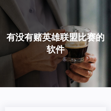
有没有赌英雄联盟比赛的
软件