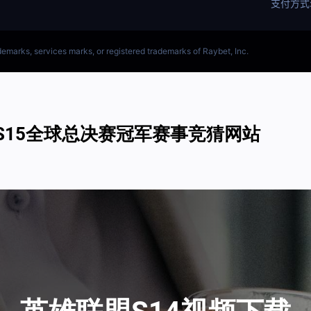
L)S15全球总决赛冠军赛事竞猜网站