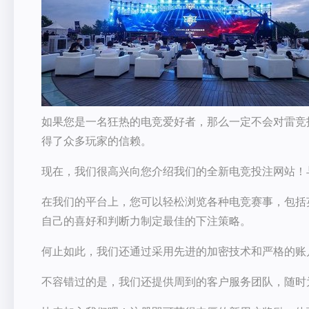
如果您是一名狂热的电竞爱好者，那么一定不会对雷竞
得了众多玩家的信赖。
现在，我们很高兴向您介绍我们的全新电竞投注网站！
在我们的平台上，您可以轻松浏览各种电竞赛事，包括英
自己的喜好和判断力制定最佳的下注策略。
何止如此，我们还通过采用先进的加密技术和严格的账
不容错过的是，我们还提供周到的客户服务团队，随时