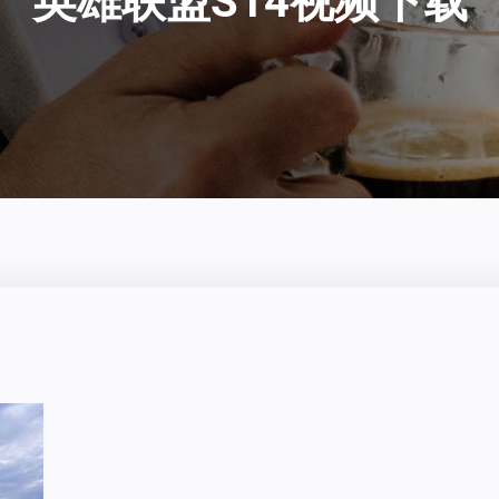
英雄联盟S14视频下载