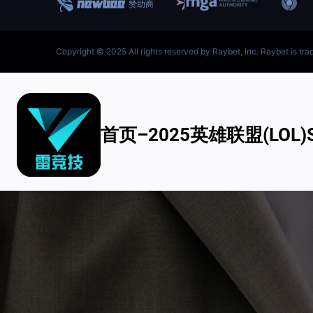
跳
至
内
首页–2025英雄联盟(LO
容