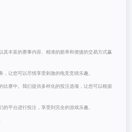
以其丰富的赛事内容、精准的赔率和便捷的交易方式赢
务，让您可以尽情享受刺激的电竞竞猜乐趣。
爱的比赛中。我们提供多样化的投注选项，让您可以根据
们的平台进行投注，享受到完全的游戏乐趣。
。