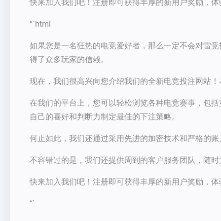
快来加入我们吧！注册即可获得丰厚的新用户奖励，体
“`html
如果您是一名狂热的电竞爱好者，那么一定不会对雷竞
得了众多玩家的信赖。
现在，我们很高兴向您介绍我们的全新电竞投注网站！
在我们的平台上，您可以轻松浏览各种电竞赛事，包括英
自己的喜好和判断力制定最佳的下注策略。
何止如此，我们还通过采用先进的加密技术和严格的账
不容错过的是，我们还提供周到的客户服务团队，随时
快来加入我们吧！注册即可获得丰厚的新用户奖励，体
“`