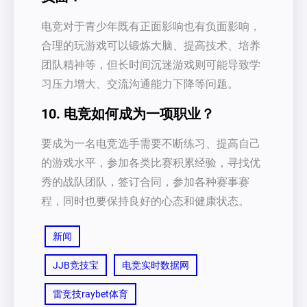
电竞对于青少年既有正面影响也有负面影响，
合理的玩游戏可以锻炼大脑、提高技术、培养
团队精神等，但长时间沉迷游戏则可能导致学
习压力增大、交流沟通能力下降等问题。
10. 电竞如何成为一项职业？
要成为一名电竞选手需要不断练习、提高自己
的游戏水平，参加各类比赛积累经验，寻找优
秀的战队团队，签订合同，参加各种赛事赛
程，同时也要保持良好的心态和健康状态。
新闻
JJB竞技宝
电竞实时数据网
雷竞技raybet体育