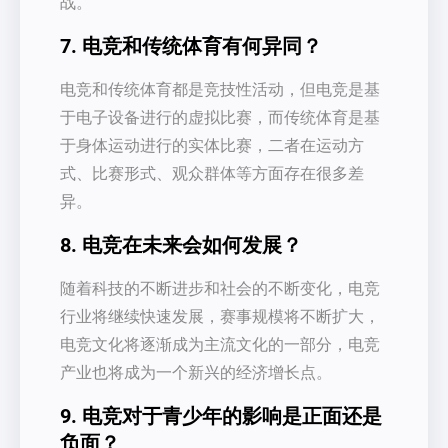
战。
7. 电竞和传统体育有何异同？
电竞和传统体育都是竞技性活动，但电竞是基
于电子设备进行的虚拟比赛，而传统体育是基
于身体运动进行的实体比赛，二者在运动方
式、比赛形式、观众群体等方面存在很多差
异。
8. 电竞在未来会如何发展？
随着科技的不断进步和社会的不断变化，电竞
行业将继续快速发展，赛事规模将不断扩大，
电竞文化将逐渐成为主流文化的一部分，电竞
产业也将成为一个新兴的经济增长点。
9. 电竞对于青少年的影响是正面还是
负面？