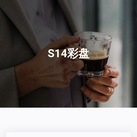
S14彩盘