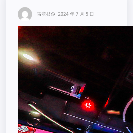
雷竞技
2024 年 7 月 5 日