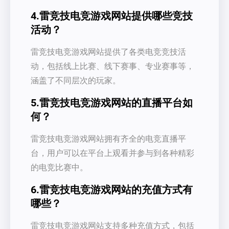
4.雷竞技电竞游戏网站提供哪些竞技
活动？
雷竞技电竞游戏网站提供了各类电竞竞技活
动，包括线上比赛、线下赛事、专业赛事等，
涵盖了不同层次的玩家。
5.雷竞技电竞游戏网站的直播平台如
何？
雷竞技电竞游戏网站拥有齐全的电竞直播平
台，用户可以在平台上观看并参与到各种精彩
的电竞比赛中。
6.雷竞技电竞游戏网站的充值方式有
哪些？
雷竞技电竞游戏网站支持多种充值方式，包括