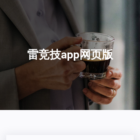
雷竞技app网页版