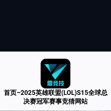
首页–2025英雄联盟(LOL)S15全球总
决赛冠军赛事竞猜网站