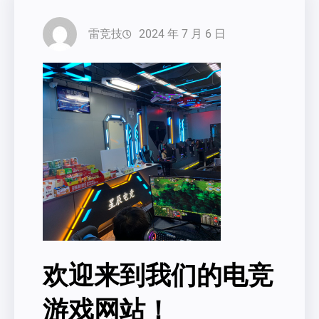
雷竞技
2024 年 7 月 6 日
欢迎来到我们的电竞
游戏网站！