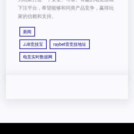
下注平台，希望能够和同类产品竞争，赢得玩
家的信赖和支持。
新闻
JJB竞技宝
raybet雷竞技地址
电竞实时数据网