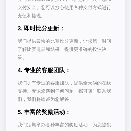
支付安全。您可以放心使用各种支付方式进行
充值和提现。
3. 即时比分更新：
我们提供最快的比赛比分更新，让您第一时间
了解比赛进展和结果，提供更准确的投注决
策。
4. 专业的客服团队：
我们拥有专业的客服团队，提供全天候的在线
支持。无论您遇到任何问题，都可随时联系我
们，我们将竭诚为您解答。
5. 丰富的奖励活动：
我们定期举办各种丰富的奖励活动，为您提供