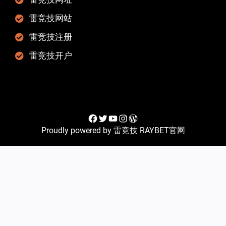
雷竞技网站
雷竞技注册
雷竞技开户
Facebook
Twitter
YouTube
Instagram
WordPress
Proudly powered by 雷竞技 RAYBET官网