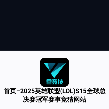
首页–2025英雄联盟(LOL)S15全球总
决赛冠军赛事竞猜网站