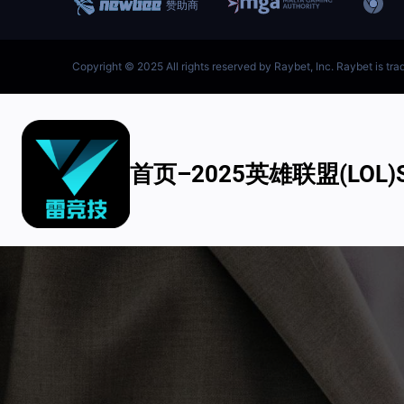
跳
至
内
首页–2025英雄联盟(LO
容