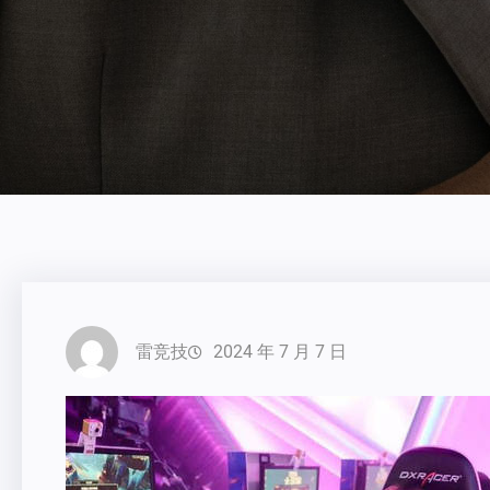
雷竞技
2024 年 7 月 7 日