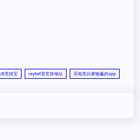
JJB竞技宝
raybet雷竞技地址
买电竞比赛输赢的app