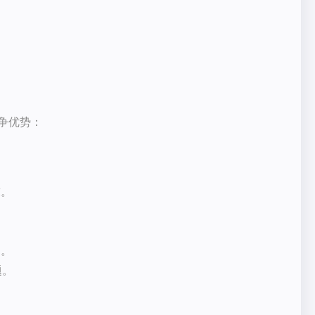
争优势：
求。
趣。
题。