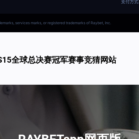
L)S15全球总决赛冠军赛事竞猜网站