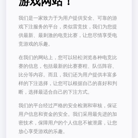
游戏网站！
我们是一家致力于为用户提供安全、可靠的游
戏下注服务的平台，类似雷竞技，我们为您提
供最新、最刺激的电竞比赛，让您尽情享受电
竞游戏的乐趣。
在我们的网站上，您可以轻松浏览各种电竞比
赛的信息，包括最新的比赛赛程、队伍阵容、
比分等内容。而且，我们还为用户提供丰富多
样的下注选择，让您可以根据自己的喜好和判
断，选择最适合自己的下注方式。
我们的平台经过严格的安全检测和审核，保证
用户信息和资金的安全。我们采用最先进的加
密技术，保障用户的个人信息不被泄露，让您
放心享受游戏的乐趣。