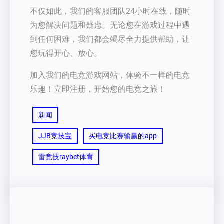
不仅如此，我们的客服团队24小时在线，随时
为您解决问题和疑虑。无论您在游戏过程中遇
到任何困难，我们都会竭尽全力提供帮助，让
您玩得开心、放心。
加入我们的电竞游戏网站，体验不一样的电竞
乐趣！立即注册，开始您的电竞之旅！
新闻
JJB竞技宝
买电竞比赛输赢的app
雷竞技raybet体育