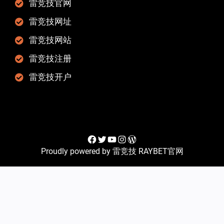
雷竞技官网
雷竞技网址
雷竞技网站
雷竞技注册
雷竞技开户
Facebook
Twitter
YouTube
Instagram
WordPress
Proudly powered by 雷竞技 RAYBET官网