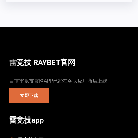
雷竞技 RAYBET官网
目前雷竞技官网APP已经在各大应用商店上线
立即下载
雷竞技app