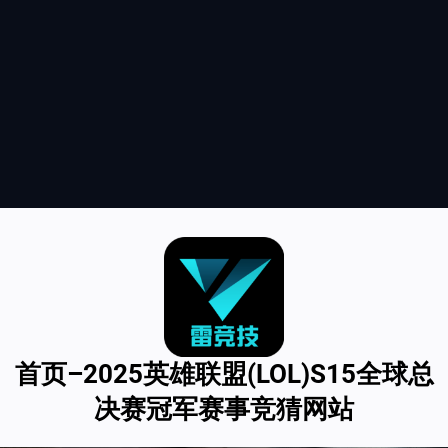
首页–2025英雄联盟(LOL)S15全球总
决赛冠军赛事竞猜网站