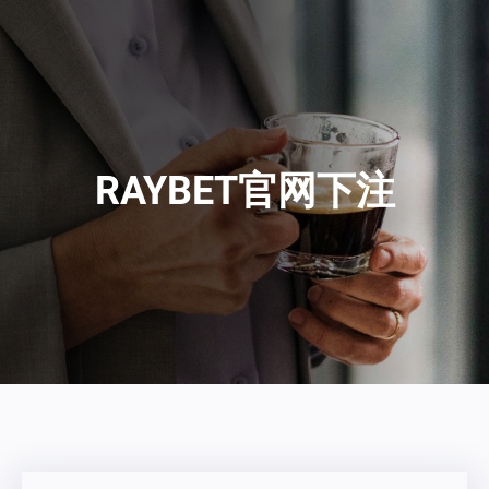
RAYBET官网下注