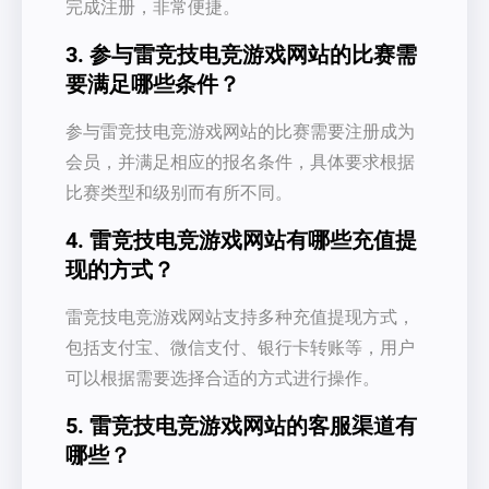
完成注册，非常便捷。
3. 参与雷竞技电竞游戏网站的比赛需
要满足哪些条件？
参与雷竞技电竞游戏网站的比赛需要注册成为
会员，并满足相应的报名条件，具体要求根据
比赛类型和级别而有所不同。
4. 雷竞技电竞游戏网站有哪些充值提
现的方式？
雷竞技电竞游戏网站支持多种充值提现方式，
包括支付宝、微信支付、银行卡转账等，用户
可以根据需要选择合适的方式进行操作。
5. 雷竞技电竞游戏网站的客服渠道有
哪些？