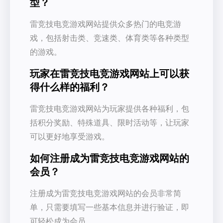
型？
雷竞技电竞游戏网站提供众多热门的电竞游
戏，包括射击类、竞速类、体育类等各种类型
的游戏。
玩家在雷竞技电竞游戏网站上可以获
得什么样的福利？
雷竞技电竞游戏网站为玩家提供各种福利，包
括积分奖励、特殊道具、限时活动等，让玩家
可以更好地享受游戏。
如何注册成为雷竞技电竞游戏网站的
会员？
注册成为雷竞技电竞游戏网站的会员非常简
单，只需要填写一些基本信息并进行验证，即
可轻松成为会员。