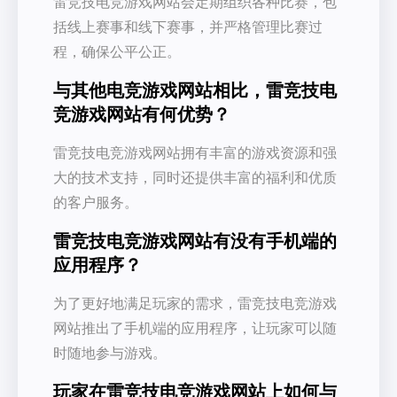
雷竞技电竞游戏网站会定期组织各种比赛，包
括线上赛事和线下赛事，并严格管理比赛过
程，确保公平公正。
与其他电竞游戏网站相比，雷竞技电
竞游戏网站有何优势？
雷竞技电竞游戏网站拥有丰富的游戏资源和强
大的技术支持，同时还提供丰富的福利和优质
的客户服务。
雷竞技电竞游戏网站有没有手机端的
应用程序？
为了更好地满足玩家的需求，雷竞技电竞游戏
网站推出了手机端的应用程序，让玩家可以随
时随地参与游戏。
玩家在雷竞技电竞游戏网站上如何与