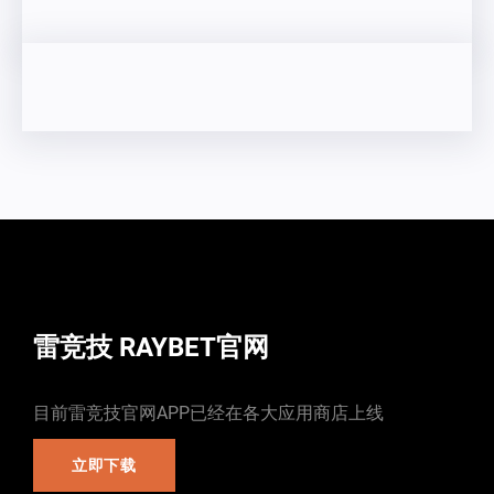
雷竞技 RAYBET官网
目前雷竞技官网APP已经在各大应用商店上线
立即下载