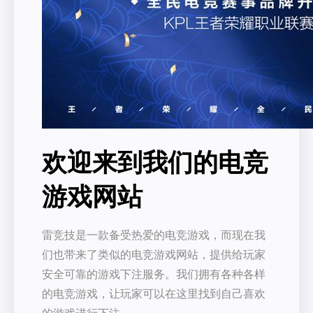
欢迎来到我们的电竞
游戏网站
雷竞技是一款备受热爱的电竞游戏，而现在我
们也带来了类似的电竞游戏网站，提供给玩家
安全可靠的游戏下注服务。我们拥有各种各样
的电竞游戏，让玩家可以在这里找到自己喜欢