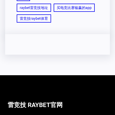
raybet雷竞技地址
买电竞比赛输赢的app
雷竞技raybet体育
雷竞技 RAYBET官网