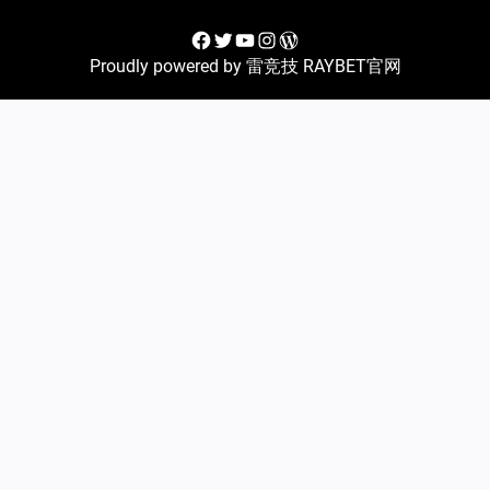
Facebook
Twitter
YouTube
Instagram
WordPress
Proudly powered by 雷竞技 RAYBET官网