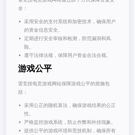
全：
采用安全的支付系统和加密技术，确保用户
的资金信息安全。
定期进行安全审核和检测，防范漏洞和风
险。
遵守法律法规，保障用户资金合法合规。
游戏公平
雷竞技电竞游戏网站保障游戏公平的措施包
括：
采用公正的随机算法，确保游戏结果的公正
性。
严格监控游戏系统，防止作弊和外挂现象。
提供公平的游戏环境和竞技机制，确保所有