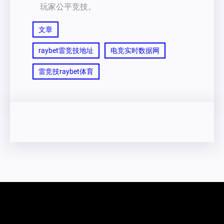
玩家公平竞技。
文章
raybet雷竞技地址
电竞实时数据网
雷竞技raybet体育