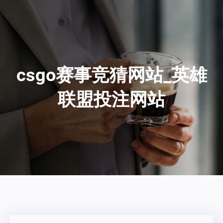
csgo赛事竞猜网站_英雄
联盟投注网站