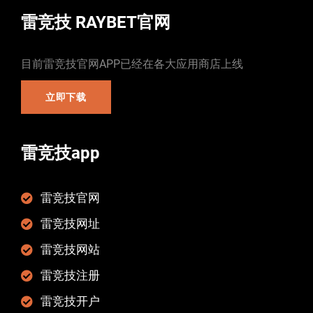
雷竞技 RAYBET官网
目前雷竞技官网APP已经在各大应用商店上线
立即下载
雷竞技app
雷竞技官网
雷竞技网址
雷竞技网站
雷竞技注册
雷竞技开户