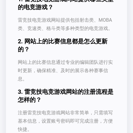
的电竞游戏？
雷竞技电竞游戏网站提供包括射击类、MOBA
类、竞速类、格斗类等多种类型的电竞游戏。
2. 网站上的比赛信息都是怎么更新
的？
网站上的比赛信息通过专业的编辑团队进行实
时更新，确保精准、及时的展示各种赛事信
息。
3. 雷竞技电竞游戏网站的注册流程是
怎样的？
注册雷竞技电竞游戏网站非常简单，只需填写
基本信息，设置账号密码即可完成注册，方便
快捷。