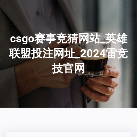
csgo赛事竞猜网站_英雄
联盟投注网址_2024雷竞
技官网