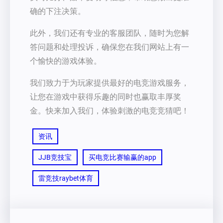
确的下注决策。
此外，我们还有专业的客服团队，随时为您解
答问题和处理投诉，确保您在我们网站上有一
个愉快的游戏体验。
我们致力于为玩家提供最好的电竞游戏服务，
让您在游戏中获得乐趣的同时也赢取丰厚奖
金。快来加入我们，体验刺激的电竞竞猜吧！
资讯
JJB竞技宝
买电竞比赛输赢的app
雷竞技raybet体育