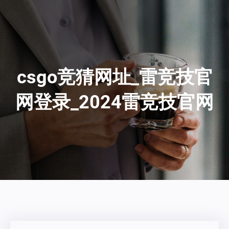
csgo竞猜网址_雷竞技官
网登录_2024雷竞技官网