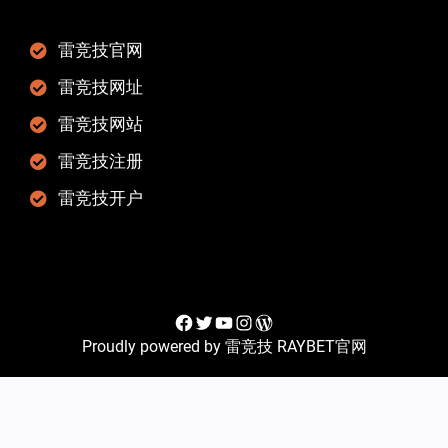
雷竞技官网
雷竞技网址
雷竞技网站
雷竞技注册
雷竞技开户
Facebook
Twitter
YouTube
Instagram
WordPress
Proudly powered by 雷竞技 RAYBET官网