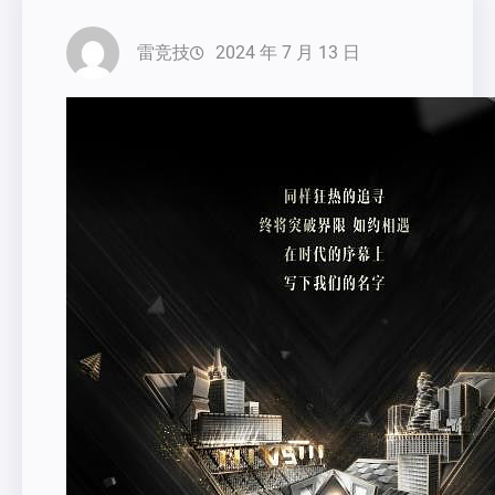
雷竞技
2024 年 7 月 13 日