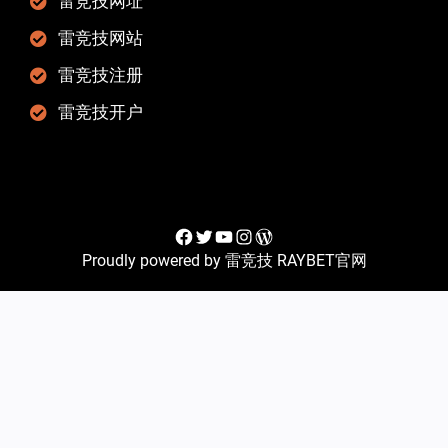
雷竞技网址
雷竞技网站
雷竞技注册
雷竞技开户
Facebook
Twitter
YouTube
Instagram
WordPress
Proudly powered by 雷竞技 RAYBET官网