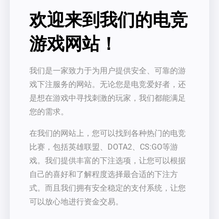
欢迎来到我们的电竞
游戏网站！
我们是一家致力于为用户提供安全、可靠的游
戏下注服务的网站。无论您是电竞爱好者，还
是想在游戏中寻找刺激的玩家，我们都能满足
您的需求。
在我们的网站上，您可以找到各种热门的电竞
比赛，包括英雄联盟、DOTA2、CS:GO等游
戏。我们提供丰富的下注选项，让您可以根据
自己的喜好和了解程度选择最合适的下注方
式。而且我们拥有安全稳定的支付系统，让您
可以放心地进行资金交易。