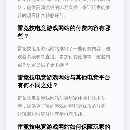
队，提供高清流畅的比赛直播，保证玩家能够
及时观看比赛精彩环节。
雷竞技电竞游戏网站的付费内容有哪
些？
雷竞技电竞游戏网站推出了一些付费内容，如
观看高级赛事直播、参加付费比赛等，这些内
容为玩家提供了更多选择。
雷竞技电竞游戏网站与其他电竞平台
有何不同之处？
雷竞技电竞游戏网站注重玩家体验和技术创
新，提供更丰富的游戏内容和更优质的服务，
让玩家能够更好地享受电竞乐趣。
雷竞技电竞游戏网站如何保障玩家的