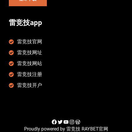
雷竞技app
雷竞技官网
雷竞技网址
雷竞技网站
雷竞技注册
雷竞技开户
Facebook
Twitter
YouTube
Instagram
WordPress
Proudly powered by 雷竞技 RAYBET官网