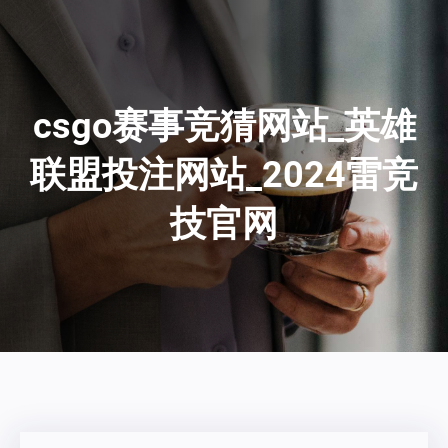
csgo赛事竞猜网站_英雄
联盟投注网站_2024雷竞
技官网