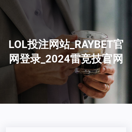
LOL投注网站_RAYBET官
网登录_2024雷竞技官网