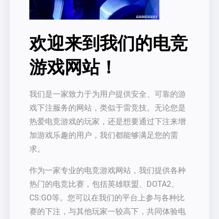
欢迎来到我们的电竞
游戏网站！
我们是一家致力于为用户提供安全、可靠的游
戏下注服务的网站，类似于雷竞技。无论您是
热爱电竞游戏的玩家，还是想要通过下注来增
加游戏乐趣的用户，我们都能够满足您的需
求。
作为一家专业的电竞游戏网站，我们提供各种
热门的电竞比赛，包括英雄联盟、DOTA2、
CS:GO等。您可以在我们的平台上参与各种比
赛的下注，与其他玩家一较高下，共同体验电