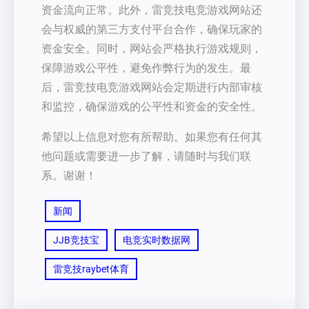
资金流向正常。此外，雷竞技电竞游戏网站还
会与权威的第三方支付平台合作，确保玩家的
资金安全。同时，网站会严格执行游戏规则，
保障游戏公平性，避免作弊行为的发生。最
后，雷竞技电竞游戏网站会定期进行内部审核
和监控，确保游戏的公平性和资金的安全性。
希望以上信息对您有所帮助。如果您有任何其
他问题或需要进一步了解，请随时与我们联
系。谢谢！
新闻
JJB竞技宝
电竞实时数据网
雷竞技raybet体育