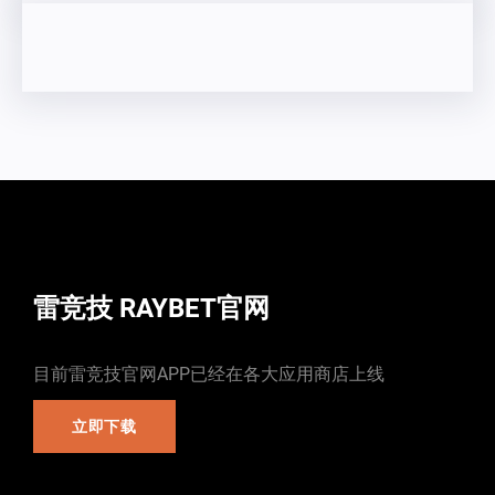
雷竞技 RAYBET官网
目前雷竞技官网APP已经在各大应用商店上线
立即下载