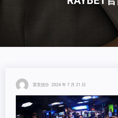
RAYBET
雷竞技
2024 年 7 月 21 日