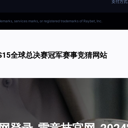
L)S15全球总决赛冠军赛事竞猜网站