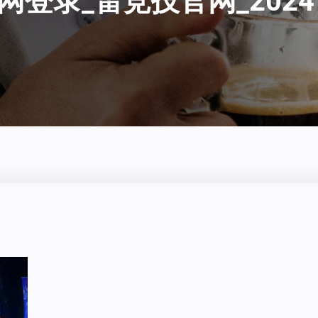
官网登录_雷竞技官网_20