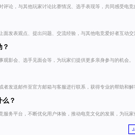
时评论，与其他玩家讨论比赛情况、选手表现等，共同感受电竞
上面发表观点、提出问题、交流经验，与其他电竞爱好者互动交
动？
事观影会、选手见面会等，为玩家们提供更多亲身参与的机会。
或者发送邮件至官方邮箱与客服进行联系，获得专业的帮助和解
什么？
竞服务平台，不断优化用户体验，推动电竞文化的发展，为玩家