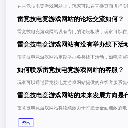
在雷竞技电竞游戏网站上，玩家可以在直播页面进行实
雷竞技电竞游戏网站的论坛交流如何？
雷竞技电竞游戏网站设有专门的论坛板块，玩家可以在
雷竞技电竞游戏网站有没有举办线下活
雷竞技电竞游戏网站定期举办各类线下活动，如电竞赛
如何联系雷竞技电竞游戏网站的客服？
玩家可以通过雷竞技电竞游戏网站提供的在线客服系统
雷竞技电竞游戏网站的未来发展方向是
雷竞技电竞游戏网站将继续致力于打造更全面细致的电
资讯