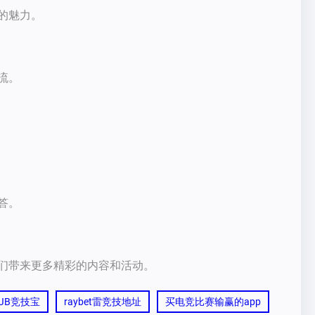
的魅力。
流。
答。
们带来更多精彩的内容和活动。
JJB竞技宝
raybet雷竞技地址
买电竞比赛输赢的app