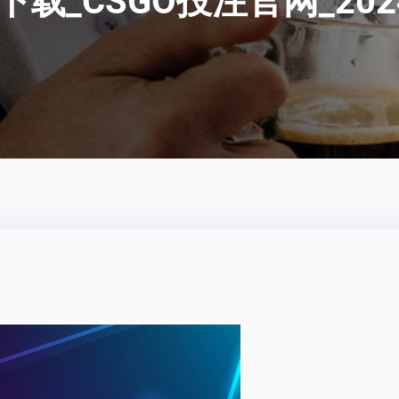
pp下载_CSGO投注官网_2