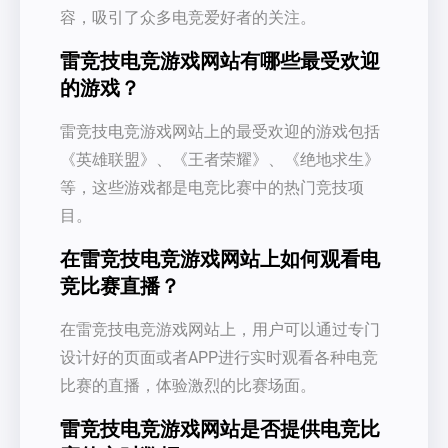
容，吸引了众多电竞爱好者的关注。
雷竞技电竞游戏网站有哪些最受欢迎
的游戏？
雷竞技电竞游戏网站上的最受欢迎的游戏包括
《英雄联盟》、《王者荣耀》、《绝地求生》
等，这些游戏都是电竞比赛中的热门竞技项
目。
在雷竞技电竞游戏网站上如何观看电
竞比赛直播？
在雷竞技电竞游戏网站上，用户可以通过专门
设计好的页面或者APP进行实时观看各种电竞
比赛的直播，体验激烈的比赛场面。
雷竞技电竞游戏网站是否提供电竞比