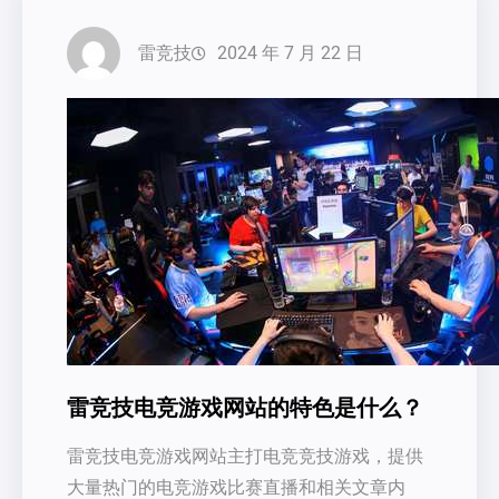
雷竞技
2024 年 7 月 22 日
雷竞技电竞游戏网站的特色是什么？
雷竞技电竞游戏网站主打电竞竞技游戏，提供
大量热门的电竞游戏比赛直播和相关文章内