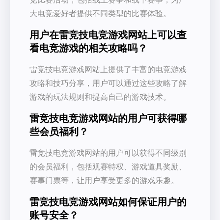
大电竞爱好者提供不同类型的比赛体验。
用户在雷竞技电竞游戏网站上可以查
看电竞游戏的相关攻略吗？
雷竞技电竞游戏网站上提供了丰富的电竞游戏
攻略和技巧分享，用户可以通过这些攻略了解
游戏的玩法规则和提高自己的游戏技术。
雷竞技电竞游戏网站的用户可获得哪
些会员福利？
雷竞技电竞游戏网站的用户可以获得不同级别
的会员福利，包括观赛特权、游戏道具奖励、
赛事门票等，让用户享受更多的游戏乐趣。
雷竞技电竞游戏网站如何保证用户的
账号安全？