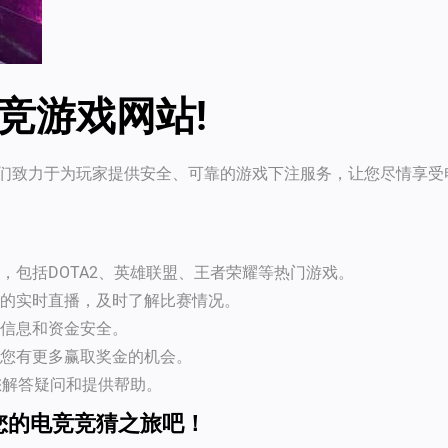
技电竞游戏网站!
们致力于为玩家提供安全、可靠的游戏下注服务，让您尽情享受
，包括DOTA2、英雄联盟、王者荣耀等热门游戏。
的实时直播，及时了解比赛情况。
信息和资金安全。
您有更多赢取奖金的机会。
您解答疑问和提供帮助。
您的电竞竞猜之旅吧！