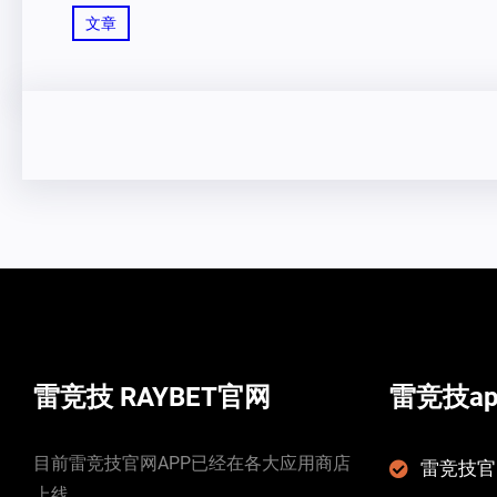
文章
雷竞技 RAYBET官网
雷竞技ap
目前雷竞技官网APP已经在各大应用商店
雷竞技官
上线