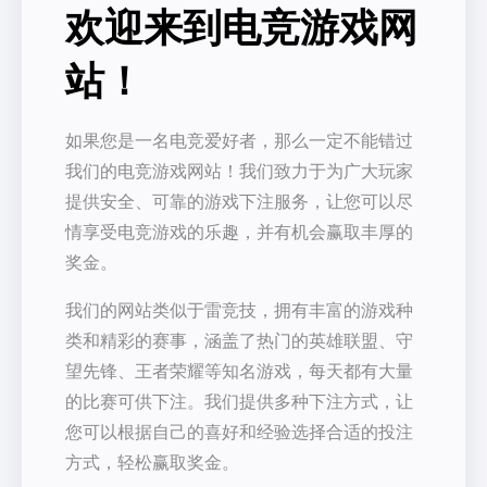
欢迎来到电竞游戏网
站！
如果您是一名电竞爱好者，那么一定不能错过
我们的电竞游戏网站！我们致力于为广大玩家
提供安全、可靠的游戏下注服务，让您可以尽
情享受电竞游戏的乐趣，并有机会赢取丰厚的
奖金。
我们的网站类似于雷竞技，拥有丰富的游戏种
类和精彩的赛事，涵盖了热门的英雄联盟、守
望先锋、王者荣耀等知名游戏，每天都有大量
的比赛可供下注。我们提供多种下注方式，让
您可以根据自己的喜好和经验选择合适的投注
方式，轻松赢取奖金。