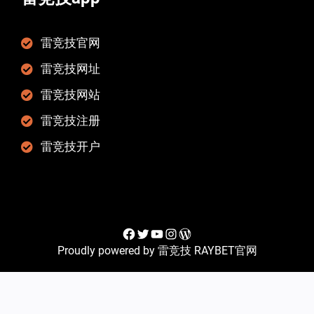
雷竞技官网
雷竞技网址
雷竞技网站
雷竞技注册
雷竞技开户
Facebook
Twitter
YouTube
Instagram
WordPress
Proudly powered by 雷竞技 RAYBET官网