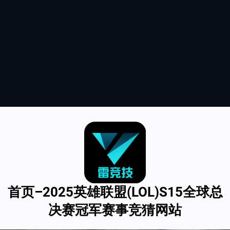
首页–2025英雄联盟(LOL)S15全球总
决赛冠军赛事竞猜网站