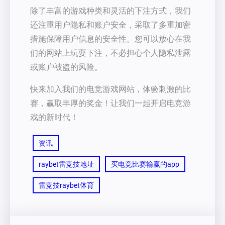
除了丰富的游戏种类和灵活的下注方式，我们
还注重用户隐私和账户安全，采取了多重加密
措施保障用户信息的安全性。您可以放心在我
们的网站上玩耍下注，不必担心个人隐私泄露
或账户被盗的风险。
快来加入我们的电竞游戏网站，体验刺激的比
赛，赢取丰厚的奖金！让我们一起开启电竞游
戏的新时代！
资讯
raybet雷竞技地址
买电竞比赛输赢的app
雷竞技raybet体育