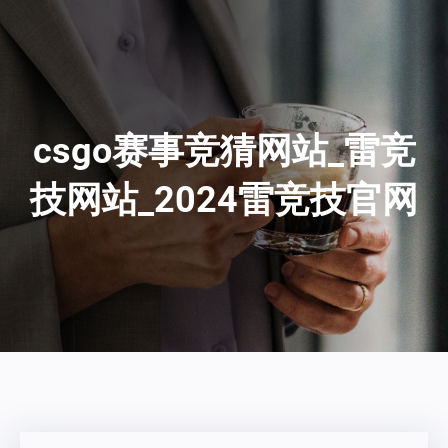
csgo赛事竞猜网站_雷竞
技网站_2024雷竞技官网