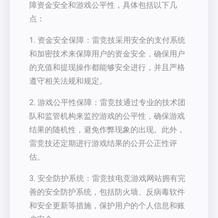
障资金安全和游戏公平性，具体包括以下几
点：
1. 资金安全保障：雷竞技采用安全的支付系统
和加密技术来保障用户的资金安全，确保用户
的充值和提现操作都能够安全进行，并且严格
遵守相关法规和规定。
2. 游戏公平性保障：雷竞技通过专业的技术团
队和监管机构来监控游戏的公平性，确保游戏
结果的随机性，避免作弊现象的出现。此外，
雷竞技还定期进行游戏结果的公开公正性评
估。
3. 安全防护系统：雷竞技电竞游戏网站拥有完
善的安全防护系统，包括防火墙、反病毒软件
和安全更新等措施，保护用户的个人信息和账