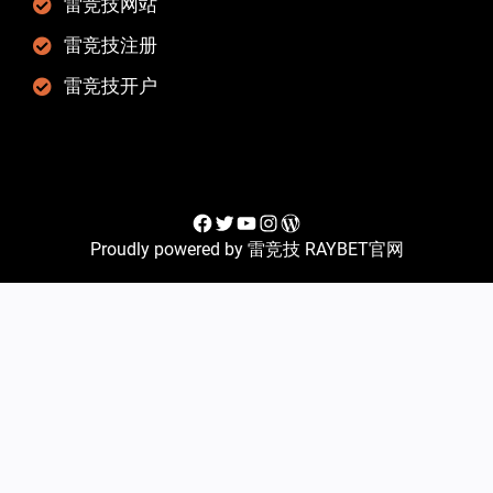
雷竞技网站
雷竞技注册
雷竞技开户
Facebook
Twitter
YouTube
Instagram
WordPress
Proudly powered by 雷竞技 RAYBET官网