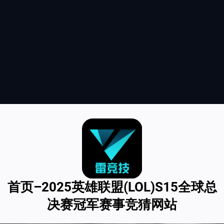
首页–2025英雄联盟(LOL)S15全球总
决赛冠军赛事竞猜网站