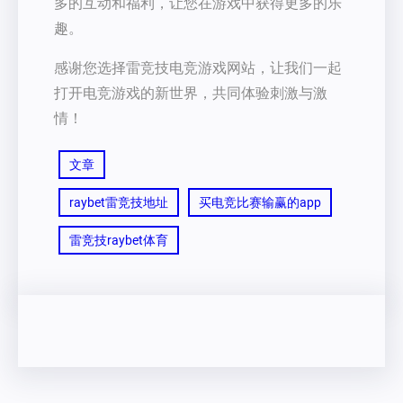
多的互动和福利，让您在游戏中获得更多的乐
趣。
感谢您选择雷竞技电竞游戏网站，让我们一起
打开电竞游戏的新世界，共同体验刺激与激
情！
文章
raybet雷竞技地址
买电竞比赛输赢的app
雷竞技raybet体育