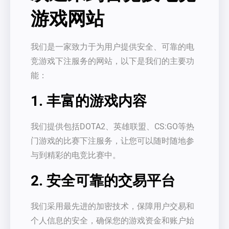
游戏网站
我们是一家致力于为用户提供安全、可靠的电
竞游戏下注服务的网站，以下是我们的主要功
能：
1. 丰富的游戏内容
我们提供包括DOTA2、英雄联盟、CS:GO等热
门游戏的比赛下注服务，让您可以随时随地参
与到精彩的电竞比赛中。
2. 安全可靠的交易平台
我们采用最先进的加密技术，保障用户交易和
个人信息的安全，确保您的游戏资金和账户始