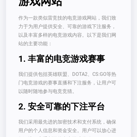
游戏网站
作为一款类似雷竞技的电竞游戏网站，我们致
力于为用户提供安全、可靠的游戏下注服务，
以及丰富多样的电竞游戏内容。以下是我们网
站的主要功能：
1. 丰富的电竞游戏赛事
我们提供包括英雄联盟、DOTA2、CS:GO等热
门电竞游戏的赛事直播和下注服务，让用户可
以随时随地参与电竞竞猜。
2. 安全可靠的下注平台
我们采用最先进的加密技术和支付系统，确保
用户的个人信息和资金安全。用户可以放心进