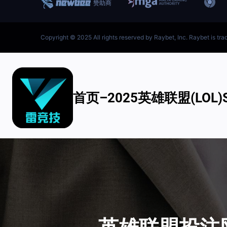
跳
至
内
首页–2025英雄联盟(LO
容