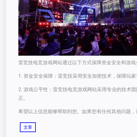
雷竞技电竞游戏网站通过以下方式保障资金安全和游戏
1. 资金安全保障：雷竞技采用安全加密技术，保障玩
2. 游戏公平性：雷竞技电竞游戏网站采用专业的技
正。
希望以上信息能够帮助到您。如果您有任何其他问题，
文章