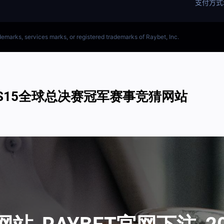
L)S15全球总决赛冠军赛事竞猜网站