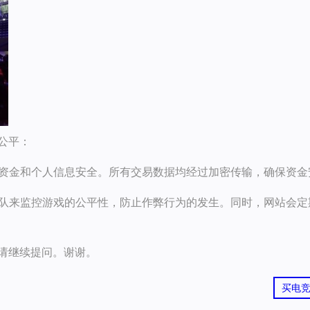
公平：
家资金和个人信息安全。所有交易数据均经过加密传输，确保资金
术团队来监控游戏的公平性，防止作弊行为的发生。同时，网站会
请继续提问。谢谢。
买电竞