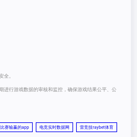
安全。
定期进行游戏数据的审核和监控，确保游戏结果公平、公
比赛输赢的app
电竞实时数据网
雷竞技raybet体育