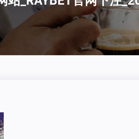
站_RAYBET官网下注_2