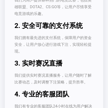
我们为用户提供各种热门的电竞比赛，包括英
雄联盟、DOTA2、CS:GO等，让用户尽情享受
电竞游戏的乐趣。
2. 安全可靠的支付系统
我们拥有最先进的支付系统，保障用户的资金
安全，让用户放心进行游戏下注，实现轻松提
现。
3. 实时赛况直播
我们提供实时赛况直播服务，让用户随时了解
比赛动态，及时调整下注策略，提升胜率。
4. 专业的客服团队
我们有专业的客服团队24小时在线为用户解决