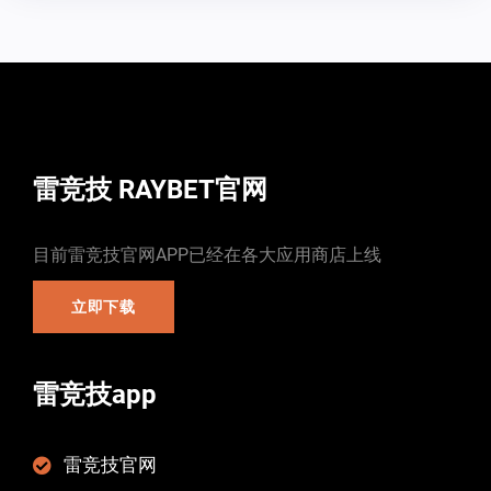
雷竞技 RAYBET官网
目前雷竞技官网APP已经在各大应用商店上线
立即下载
雷竞技app
雷竞技官网