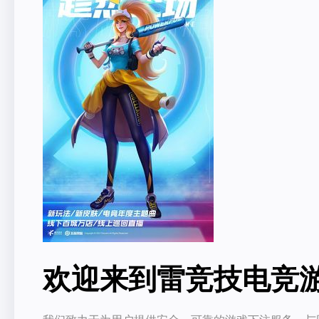
欢迎来到雷竞技电竞