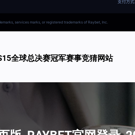
L)S15全球总决赛冠军赛事竞猜网站