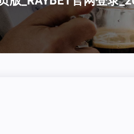
p网页版_RAYBET官网登录_