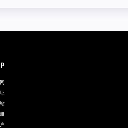
p
网
址
站
册
户