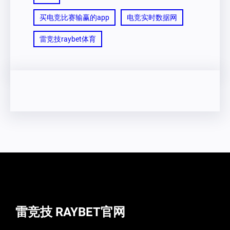
买电竞比赛输赢的app
电竞实时数据网
雷竞技raybet体育
雷竞技 RAYBET官网