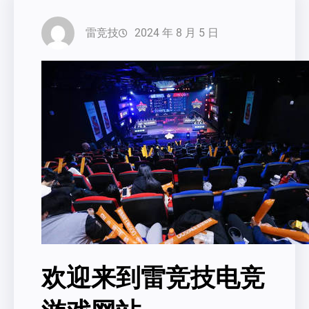
雷竞技
2024 年 8 月 5 日
欢迎来到雷竞技电竞