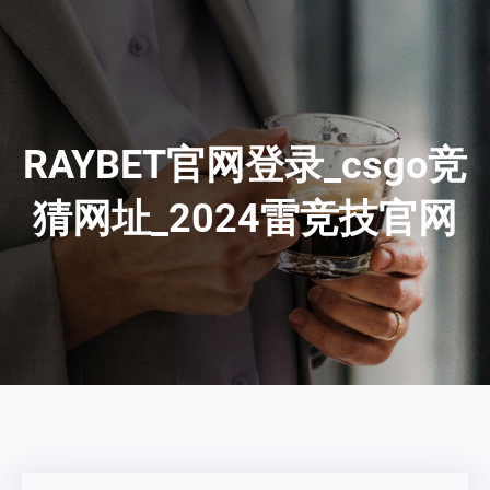
RAYBET官网登录_csgo竞
猜网址_2024雷竞技官网