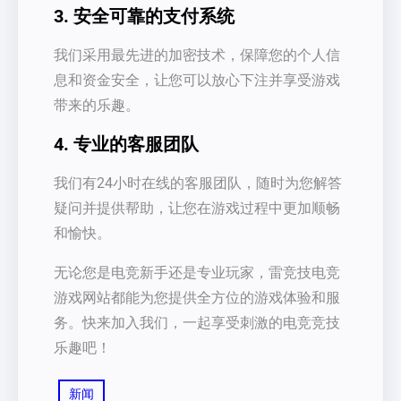
3. 安全可靠的支付系统
我们采用最先进的加密技术，保障您的个人信
息和资金安全，让您可以放心下注并享受游戏
带来的乐趣。
4. 专业的客服团队
我们有24小时在线的客服团队，随时为您解答
疑问并提供帮助，让您在游戏过程中更加顺畅
和愉快。
无论您是电竞新手还是专业玩家，雷竞技电竞
游戏网站都能为您提供全方位的游戏体验和服
务。快来加入我们，一起享受刺激的电竞竞技
乐趣吧！
新闻