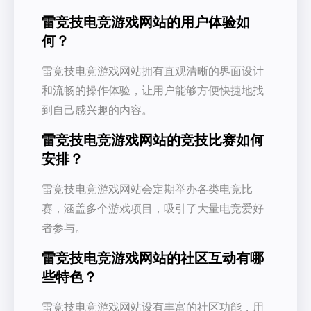
雷竞技电竞游戏网站的用户体验如
何？
雷竞技电竞游戏网站拥有直观清晰的界面设计
和流畅的操作体验，让用户能够方便快捷地找
到自己感兴趣的内容。
雷竞技电竞游戏网站的竞技比赛如何
安排？
雷竞技电竞游戏网站会定期举办各类电竞比
赛，涵盖多个游戏项目，吸引了大量电竞爱好
者参与。
雷竞技电竞游戏网站的社区互动有哪
些特色？
雷竞技电竞游戏网站设有丰富的社区功能，用