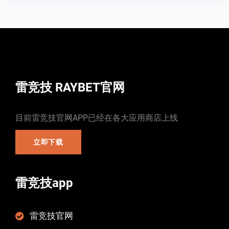
雷竞技 RAYBET官网
目前雷竞技官网APP已经在各大应用商店上线
立即下载
雷竞技app
雷竞技官网