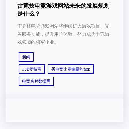
雷竞技电竞游戏网站未来的发展规划
是什么？
雷竞技电竞游戏网站将继续扩大游戏项目、完
善服务功能，提升用户体验，努力成为电竞游
戏领域的领军企业。
新闻
JJB竞技宝
买电竞比赛输赢的app
电竞实时数据网