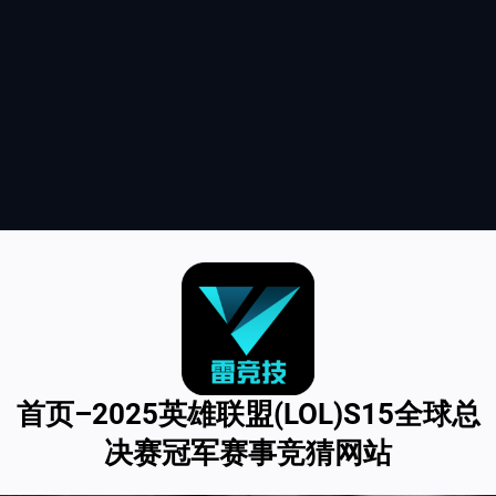
首页–2025英雄联盟(LOL)S15全球总
决赛冠军赛事竞猜网站