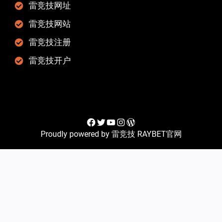
雷竞技网址
雷竞技网站
雷竞技注册
雷竞技开户
Facebook
Twitter
YouTube
Instagram
WordPress
Proudly powered by 雷竞技 RAYBET官网