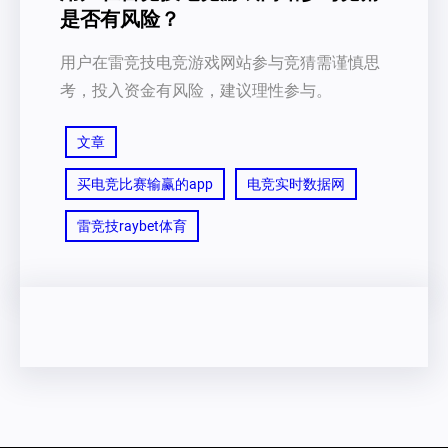
是否有风险？
用户在雷竞技电竞游戏网站参与竞猜需谨慎思
考，投入资金有风险，建议理性参与。
文章
买电竞比赛输赢的app
电竞实时数据网
雷竞技raybet体育