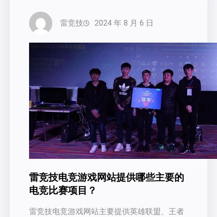
雷竞技
2024 年 8 月 6 日
雷竞技电竞游戏网站提供哪些主要的
电竞比赛项目？
雷竞技电竞游戏网站主要提供英雄联盟、王者