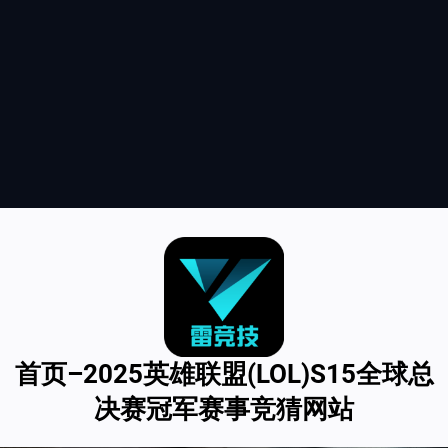
首页–2025英雄联盟(LOL)S15全球总
决赛冠军赛事竞猜网站