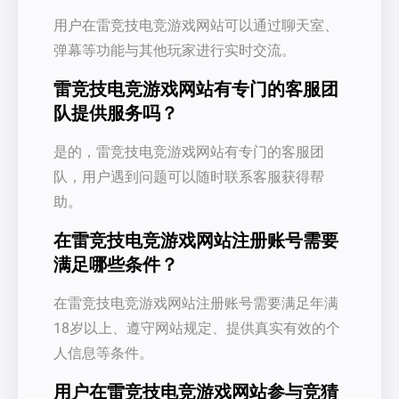
用户在雷竞技电竞游戏网站可以通过聊天室、
弹幕等功能与其他玩家进行实时交流。
雷竞技电竞游戏网站有专门的客服团
队提供服务吗？
是的，雷竞技电竞游戏网站有专门的客服团
队，用户遇到问题可以随时联系客服获得帮
助。
在雷竞技电竞游戏网站注册账号需要
满足哪些条件？
在雷竞技电竞游戏网站注册账号需要满足年满
18岁以上、遵守网站规定、提供真实有效的个
人信息等条件。
用户在雷竞技电竞游戏网站参与竞猜