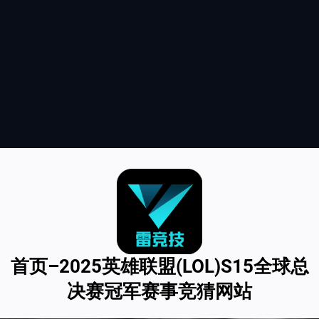
首页–2025英雄联盟(LOL)S15全球总
决赛冠军赛事竞猜网站