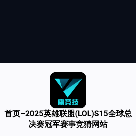
首页–2025英雄联盟(LOL)S15全球总
决赛冠军赛事竞猜网站