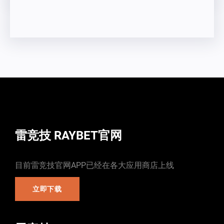
雷竞技 RAYBET官网
目前雷竞技官网APP已经在各大应用商店上线
立即下载