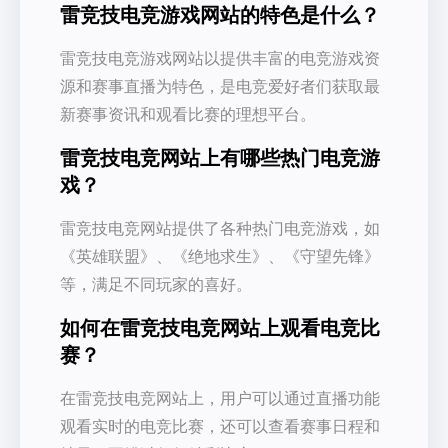
雷竞技电竞游戏网站的特色是什么？
雷竞技电竞游戏网站以提供丰富的电竞游戏资
源和赛事直播为特色，是电竞爱好者们获取最
新赛事资讯和观看比赛的理想平台。
雷竞技电竞网站上有哪些热门电竞游
戏？
雷竞技电竞网站提供了各种热门电竞游戏，如
《英雄联盟》、《绝地求生》、《守望先锋》
等，满足不同玩家的喜好。
如何在雷竞技电竞网站上观看电竞比
赛？
在雷竞技电竞网站上，用户可以通过直播功能
观看实时的电竞比赛，还可以查看赛事日程和