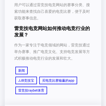
用户可以通过雷竞技电竞网站的赛事分类、搜
索功能来查找自己喜爱的电竞比赛，便于及时
获取赛事信息。
雷竞技电竞网站如何推动电竞行业的
发展？
作为一家专注于电竞领域的网站，雷竞技通过
举办赛事、推广电竞文化、支持电竞发展等方
式积极推动电竞行业的发展和壮大。
新闻
JJB竞技宝
买电竞比赛输赢的app
雷竞技raybet体育