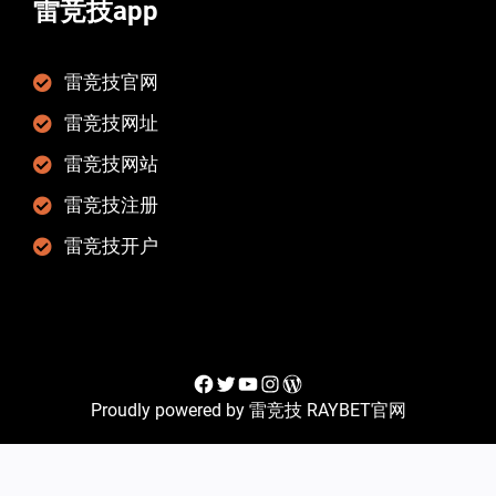
雷竞技app
雷竞技官网
雷竞技网址
雷竞技网站
雷竞技注册
雷竞技开户
Facebook
Twitter
YouTube
Instagram
WordPress
Proudly powered by 雷竞技 RAYBET官网