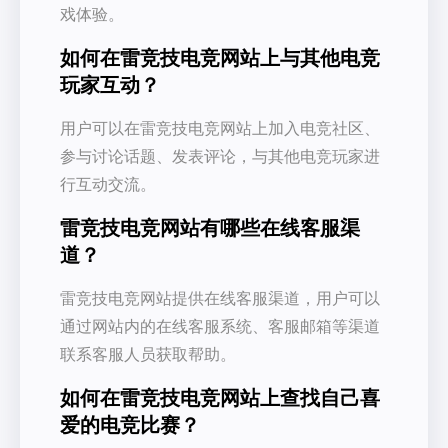
戏体验。
如何在雷竞技电竞网站上与其他电竞
玩家互动？
用户可以在雷竞技电竞网站上加入电竞社区、
参与讨论话题、发表评论，与其他电竞玩家进
行互动交流。
雷竞技电竞网站有哪些在线客服渠
道？
雷竞技电竞网站提供在线客服渠道，用户可以
通过网站内的在线客服系统、客服邮箱等渠道
联系客服人员获取帮助。
如何在雷竞技电竞网站上查找自己喜
爱的电竞比赛？