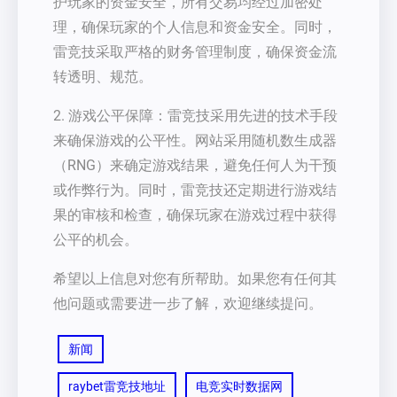
护玩家的资金安全，所有交易均经过加密处
理，确保玩家的个人信息和资金安全。同时，
雷竞技采取严格的财务管理制度，确保资金流
转透明、规范。
2. 游戏公平保障：雷竞技采用先进的技术手段
来确保游戏的公平性。网站采用随机数生成器
（RNG）来确定游戏结果，避免任何人为干预
或作弊行为。同时，雷竞技还定期进行游戏结
果的审核和检查，确保玩家在游戏过程中获得
公平的机会。
希望以上信息对您有所帮助。如果您有任何其
他问题或需要进一步了解，欢迎继续提问。
新闻
raybet雷竞技地址
电竞实时数据网