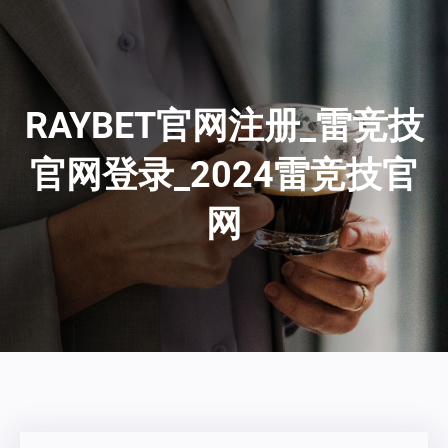
RAYBET官网注册_雷竞技
官网登录_2024雷竞技官
网