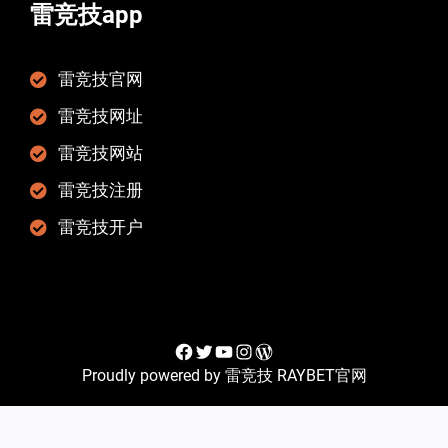
雷竞技app
雷竞技官网
雷竞技网址
雷竞技网站
雷竞技注册
雷竞技开户
Facebook
Twitter
YouTube
Instagram
WordPress
Proudly powered by 雷竞技 RAYBET官网