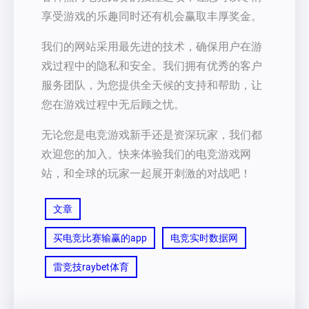
享受游戏的乐趣同时还有机会赢取丰厚奖金。
我们的网站采用最先进的技术，确保用户在游
戏过程中的隐私和安全。我们拥有优秀的客户
服务团队，为您提供全天候的支持和帮助，让
您在游戏过程中无后顾之忧。
无论您是电竞游戏新手还是资深玩家，我们都
欢迎您的加入。快来体验我们的电竞游戏网
站，和全球的玩家一起展开刺激的对战吧！
文章
买电竞比赛输赢的app
电竞实时数据网
雷竞技raybet体育