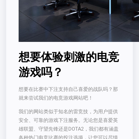
想要体验刺激的电竞
游戏吗？
想要在比赛中下注支持自己喜爱的战队吗？那
就来尝试我们的电竞游戏网站吧！
我们的网站类似于知名的雷竞技，为用户提供
安全、可靠的游戏下注服务。无论您是喜爱英
雄联盟、守望先锋还是DOTA2，我们都有涵盖
各种热门电竞比赛的投注选项，让您可以尽情