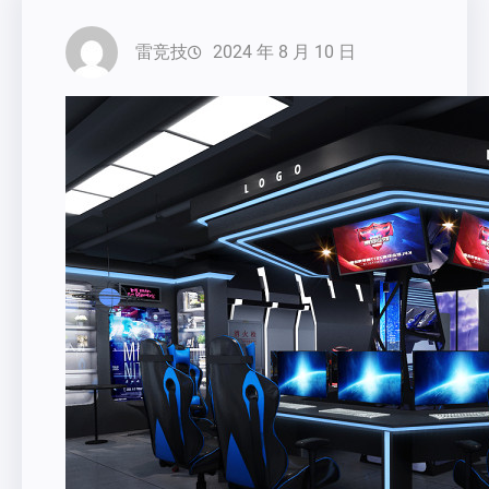
雷竞技
2024 年 8 月 10 日