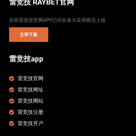
雷竞技 RAYBET官网
目前雷竞技官网APP已经在各大应用商店上线
立即下载
雷竞技app
雷竞技官网
雷竞技网址
雷竞技网站
雷竞技注册
雷竞技开户