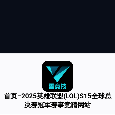
首页–2025英雄联盟(LOL)S15全球总
决赛冠军赛事竞猜网站