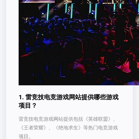
1. 雷竞技电竞游戏网站提供哪些游戏
项目？
雷竞技电竞游戏网站提供包括《英雄联盟》、
《王者荣耀》、《绝地求生》等热门电竞游戏
项目。