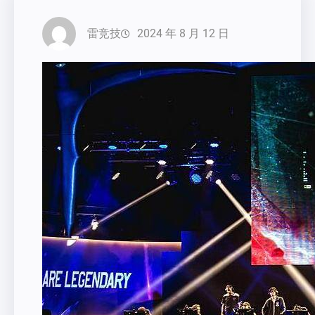
雷竞技
2024 年 8 月 12 日