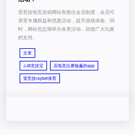
雷竞技电竞游戏网站有推出会员制度，会员可
享受专属权益和优惠活动，提升游戏体验。同
时，网站也定期举办各类活动，回馈广大玩家
的支持。
文章
JJB竞技宝
买电竞比赛输赢的app
雷竞技raybet体育