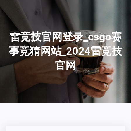
雷竞技官网登录_csgo赛
事竞猜网站_2024雷竞技
官网