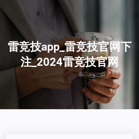
雷竞技app_雷竞技官网下
注_2024雷竞技官网