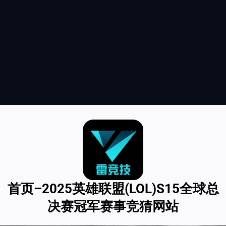
首页–2025英雄联盟(LOL)S15全球总
决赛冠军赛事竞猜网站