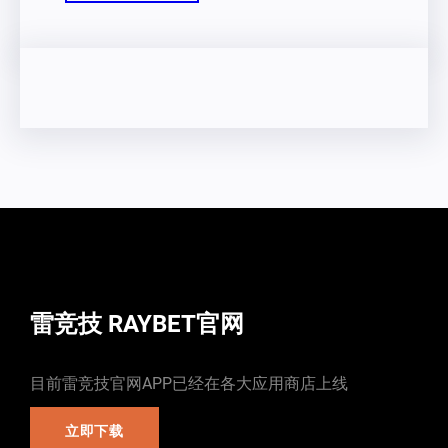
雷竞技 RAYBET官网
目前雷竞技官网APP已经在各大应用商店上线
立即下载